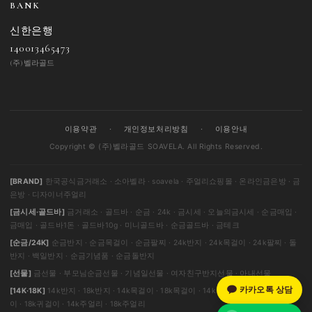
BANK
신한은행
140013465473
(주)벨라골드
이용약관
·
개인정보처리방침
·
이용안내
Copyright © (주)벨라골드 SOAVELA. All Rights Reserved.
[BRAND]
한국공식금거래소 · 소아벨라 · soavela · 주얼리쇼핑몰 · 온라인금은방 · 금
은방 · 디자이너주얼리
[금시세·골드바]
금거래소 · 골드바 · 순금 · 24k · 금시세 · 오늘의금시세 · 순금매입 ·
금매입 · 골드바1돈 · 골드바10g · 미니골드바 · 순금골드바 · 금테크
[순금/24K]
순금반지 · 순금목걸이 · 순금팔찌 · 24k반지 · 24k목걸이 · 24k팔찌 · 돌
반지 · 백일반지 · 순금기념품 · 순금돌반지
[선물]
금선물 · 부모님순금선물 · 기념일선물 · 여자친구반지선물 · 아내선물
카카오톡 상담
[14K·18K]
14k반지 · 18k반지 · 14k목걸이 · 18k목걸이 · 14k팔찌 · 18k팔찌 · 14k귀걸
이 · 18k귀걸이 · 14k주얼리 · 18k주얼리