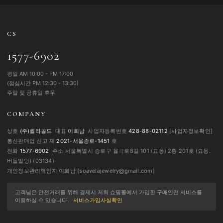
CS
1577-6902
평일 AM 10:00 - PM 17:00
(점심시간 PM 12:30 - 13:30)
주말 및 공휴일 휴무
COMPANY
상호
(주)벨라골드
대표
이희남
사업자등록번호
428-88-02112
[
사업자정보확인
]
통신판매업 신고 제
2021-서울종로-1451
호
전화
1577-6902
주소 서울특별시 종로구 율곡로8길 101 (묘동) 2층 201호 (묘동.
버들빌딩) (03134)
개인정보관리책임자 이희남 (soavelajewelry@gmail.com)
고객님은 안전거래를 위해 결제시 저희 쇼핑몰에서 가입한 구매안전 서비스를
이용하실 수 있습니다.
서비스가입사실확인